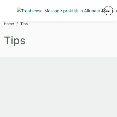
Search
Home
/
Tips
Tips
Tips
The Best Way To
Select Good High-
End Cosmetic